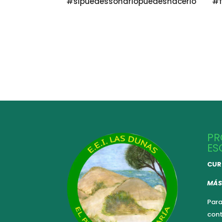
#sipuedessoñarlopuedeshacerlo #fa
PR
ES
CUR
MÁS
Para
cont