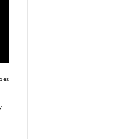
o es
y