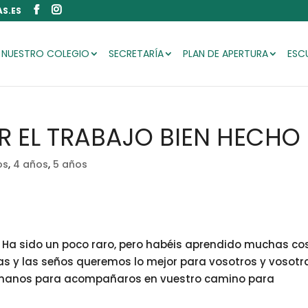
S.ES
NUESTRO COLEGIO
SECRETARÍA
PLAN DE APERTURA
ESC
 EL TRABAJO BIEN HECHO
os
,
4 años
,
5 años
o. Ha sido un poco raro, pero habéis aprendido muchas co
as y las seños queremos lo mejor para vosotros y vosotr
 manos para acompañaros en vuestro camino para