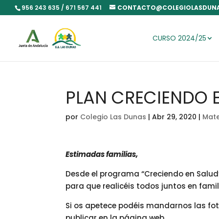
956 243 635 / 671 567 441
CONTACTO@COLEGIOLASDUNA
CURSO 2024/25
PLAN CRECIENDO E
por
Colegio Las Dunas
|
Abr 29, 2020
|
Mate
Estimadas familias,
Desde el programa “Creciendo en Salu
para que realicéis todos juntos en famil
Si os apetece podéis mandarnos las foto
publicar en la página web.