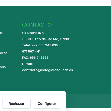
CONTACTO
as
C/Aitana s/n
11500 El Pto de Sta Ma, Cádiz.
Teléfono: 956 243 635
671 567 441
arzo
FAX: 956 243636
E-mail:
unas
contacto@colegiolasdunas.es
Rechazar
Configurar